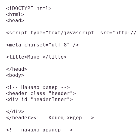
<!DOCTYPE html>

<html>

<head>

<script type="text/javascript" src="http://
<meta charset="utf-8" />

<title>Макет</title>

</head>

<body>

<!-- Начало хидер -->

<header class="header">

<div id="headerInner">

</div>

</header><!-- Конец хидер -->

<!-- начало врапер -->
