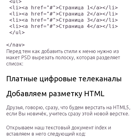
 <ul>

 <li><a href="#">Страница 1</a></li>

 <li><a href="#">Страница 2</a></li>

 <li><a href="#">Страница 3</a></li>

 <li><a href="#">Страница 4</a></li>

 </ul>

</nav>
Перед тем как добавить стили к меню нужно из
макет PSD вырезать полоску, которая разделяет
список:
Платные цифровые телеканалы
Добавляем разметку HTML
Друзья, говорю, сразу, что будем верстать на HTML5,
если Вы новичёк, учитесь сразу этой новой верстке.
Открываем наш текстовый документ index и
вставляем в него следующий код: