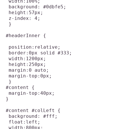
 width:100%;

 background: #0dbfe5;

 height:57px;

 z-index: 4;

 }

#headerInner {

 position:relative;

 border:0px solid #333;

 width:1200px;

 height:250px;

 margin:0 auto;

 margin-top:0px;

 }

#content {

 margin-top:40px;

}

#content #colLeft {

 background: #fff;

 float:left;

 width:800px;
