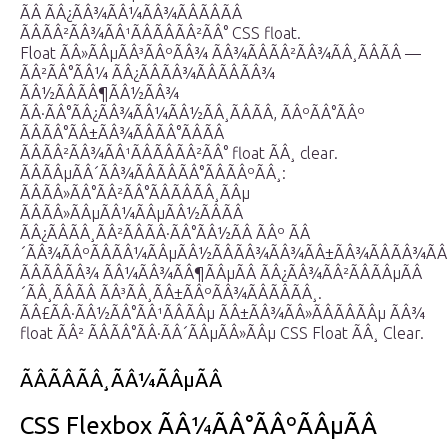
ÃÂ ÃÂ¿ÃÂ¾ÃÂ¼ÃÂ¾ÃÂÃÂÃÂ
ÃÂÃÂ²ÃÂ¾ÃÂ¹ÃÂÃÂÃÂ²ÃÂ° CSS float.
Float ÃÂ»ÃÂµÃÂ³ÃÂºÃÂ¾ ÃÂ¾ÃÂÃÂ²ÃÂ¾ÃÂ¸ÃÂÃÂ —
ÃÂ²ÃÂ°ÃÂ¼ ÃÂ¿ÃÂÃÂ¾ÃÂÃÂÃÂ¾
ÃÂ½ÃÂÃÂ¶ÃÂ½ÃÂ¾
ÃÂ·ÃÂ°ÃÂ¿ÃÂ¾ÃÂ¼ÃÂ½ÃÂ¸ÃÂÃÂ, ÃÂºÃÂ°ÃÂº
ÃÂÃÂ°ÃÂ±ÃÂ¾ÃÂÃÂ°ÃÂÃÂ
ÃÂÃÂ²ÃÂ¾ÃÂ¹ÃÂÃÂÃÂ²ÃÂ° float ÃÂ¸ clear.
ÃÂÃÂµÃÂ´ÃÂ¾ÃÂÃÂÃÂ°ÃÂÃÂºÃÂ¸:
ÃÂÃÂ»ÃÂ°ÃÂ²ÃÂ°ÃÂÃÂÃÂ¸ÃÂµ
ÃÂÃÂ»ÃÂµÃÂ¼ÃÂµÃÂ½ÃÂÃÂ
ÃÂ¿ÃÂÃÂ¸ÃÂ²ÃÂÃÂ·ÃÂ°ÃÂ½ÃÂ ÃÂº ÃÂ
´ÃÂ¾ÃÂºÃÂÃÂ¼ÃÂµÃÂ½ÃÂÃÂ¾ÃÂ¾ÃÂ±ÃÂ¾ÃÂÃÂ¾ÃÂ
ÃÂÃÂÃÂ¾ ÃÂ¼ÃÂ¾ÃÂ¶ÃÂµÃÂ ÃÂ¿ÃÂ¾ÃÂ²ÃÂÃÂµÃÂ
´ÃÂ¸ÃÂÃÂ ÃÂ³ÃÂ¸ÃÂ±ÃÂºÃÂ¾ÃÂÃÂÃÂ¸.
ÃÂ£ÃÂ·ÃÂ½ÃÂ°ÃÂ¹ÃÂÃÂµ ÃÂ±ÃÂ¾ÃÂ»ÃÂÃÂÃÂµ ÃÂ¾
float ÃÂ² ÃÂÃÂ°ÃÂ·ÃÂ´ÃÂµÃÂ»ÃÂµ CSS Float ÃÂ¸ Clear.
ÃÂÃÂÃÂ¸ÃÂ¼ÃÂµÃÂ
CSS Flexbox ÃÂ¼ÃÂ°ÃÂºÃÂµÃÂ