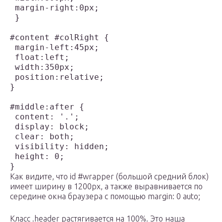
 margin-right:0px;

 }

#content #colRight {

 margin-left:45px;

 float:left;

 width:350px;

 position:relative;

}

#middle:after {

 content: '.';

 display: block;

 clear: both;

 visibility: hidden;

 height: 0;

}
Как видите, что id #wrapper (большой средний блок)
имеет ширину в 1200рх, а также выравнивается по
середине окна браузера с помощью margin: 0 auto;
Класс .header растягивается на 100%. Это наша