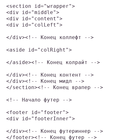
<section id="wrapper">

<div id="middle">

<div id="content">

<div id="colLeft">

</div><!-- Конец коллефт -->

<aside id="colRight">

</aside><!-- Конец колрайт -->

</div><!-- Конец контент -->

</div><!-- Конец мидл -->

</section><!-- Конец врапер -->

<!-- Начало футер -->

<footer id="footer">

<div id="footerInner">

</div><!-- Конец футериннер -->

</footer><!-- Конец футер -->
