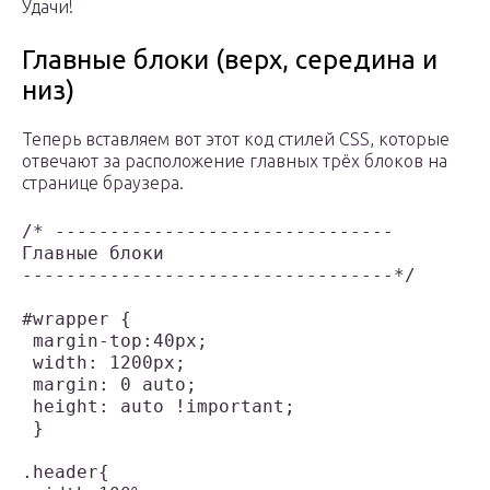
Удачи!
Главные блоки (верх, середина и
низ)
Теперь вставляем вот этот код стилей CSS, которые
отвечают за расположение главных трёх блоков на
странице браузера.
/* -------------------------------

Главные блоки

----------------------------------*/

#wrapper {

 margin-top:40px;

 width: 1200px;

 margin: 0 auto;

 height: auto !important;

 }

.header{
