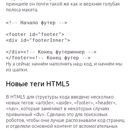
принципе он почти такой же как и верхняя голубая
полоса макета.
<!-- Начало футер -->

<footer id="footer">

<div id="footerInner">

</div><!-- Конец футериннер -->

</footer><!-- Конец футер -->
Ну а сейчас начнём наполнять наш код, и начнём мы
из шапки.
Новые теги HTML5
В HTML5 для структуры кода введено несколько
новых тегов: <article>, <aside>, <footer>, <header>,
<nav>, которые заменяют в некоторых случаях
привычный <div>. Сделано это для поисковых
роботов, чтобы они лучше распознавали код страниц
и отделяли основной контент от вспомогательных