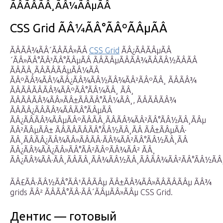
ÃÂÃÂÃÂ¸ÃÂ¼ÃÂµÃÂ
CSS Grid ÃÂ¼ÃÂ°ÃÂºÃÂµÃÂ
ÃÂÃÂ¾ÃÂ´ÃÂÃÂ»ÃÂ
CSS Grid
ÃÂ¿ÃÂÃÂµÃÂ
´ÃÂ»ÃÂ°ÃÂ³ÃÂ°ÃÂµÃÂ ÃÂÃÂµÃÂÃÂ¾ÃÂÃÂ½ÃÂÃÂ
ÃÂÃÂ¸ÃÂÃÂÃÂµÃÂ¼ÃÂ
ÃÂºÃÂ¾ÃÂ¼ÃÂ¿ÃÂ¾ÃÂ½ÃÂ¾ÃÂ²ÃÂºÃÂ¸ ÃÂÃÂ¾
ÃÂÃÂÃÂÃÂ¾ÃÂºÃÂ°ÃÂ¼ÃÂ¸ ÃÂ¸
ÃÂÃÂÃÂ¾ÃÂ»ÃÂ±ÃÂÃÂ°ÃÂ¼ÃÂ¸, ÃÂÃÂÃÂ¾
ÃÂÃÂ¿ÃÂÃÂ¾ÃÂÃÂ°ÃÂµÃÂ
ÃÂ¿ÃÂÃÂ¾ÃÂµÃÂºÃÂÃÂ¸ÃÂÃÂ¾ÃÂ²ÃÂ°ÃÂ½ÃÂ¸ÃÂµ
ÃÂ²ÃÂµÃÂ± ÃÂÃÂÃÂÃÂ°ÃÂ½ÃÂ¸ÃÂ ÃÂ±ÃÂµÃÂ·
ÃÂ¸ÃÂÃÂ¿ÃÂ¾ÃÂ»ÃÂÃÂ·ÃÂ¾ÃÂ²ÃÂ°ÃÂ½ÃÂ¸ÃÂ
ÃÂ¿ÃÂ¾ÃÂ¿ÃÂ»ÃÂ°ÃÂ²ÃÂºÃÂ¾ÃÂ² ÃÂ¸
ÃÂ¿ÃÂ¾ÃÂ·ÃÂ¸ÃÂÃÂ¸ÃÂ¾ÃÂ½ÃÂ¸ÃÂÃÂ¾ÃÂ²ÃÂ°ÃÂ½ÃÂ¸
ÃÂ£ÃÂ·ÃÂ½ÃÂ°ÃÂ¹ÃÂÃÂµ ÃÂ±ÃÂ¾ÃÂ»ÃÂÃÂÃÂµ ÃÂ¾
grids ÃÂ² ÃÂÃÂ°ÃÂ·ÃÂ´ÃÂµÃÂ»ÃÂµ CSS Grid.
Дентис — готовый