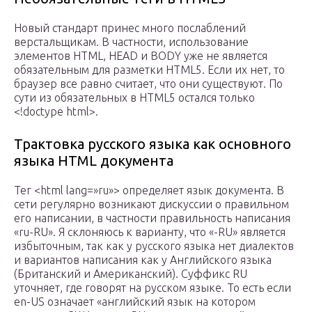
Новый стандарт принес много послаблений
верстальщикам. В частности, использование
элементов HTML, HEAD и BODY уже не является
обязательным для разметки HTML5. Если их нет, то
браузер все равно считает, что они существуют. По
сути из обязательных в HTML5 остался только
<!doctype html>.
Трактовка русского языка как основного
языка HTML документа
Тег <html lang=»ru»> определяет язык документа. В
сети регулярно возникают дискуссии о правильном
его написании, в частности правильность написания
«ru-RU». Я склоняюсь к варианту, что «-RU» является
избыточным, так как у русского языка нет диалектов
и вариантов написания как у Английского языка
(Британский и Американский). Суффикс RU
уточняет, где говорят на русском языке. То есть если
en-US означает «английский язык на котором