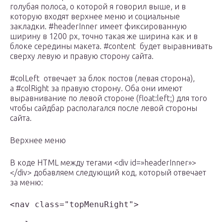
голубая полоса, о которой я говорил выше, и в
которую входят верхнее меню и социальные
закладки. #headerInner имеет фиксированную
ширину в 1200 рх, точно такая же ширина как и в
блоке середины макета. #content будет выравнивать
сверху левую и правую сторону сайта.
#colLeft отвечает за блок постов (левая сторона),
а #colRight за правую сторону. Оба они имеют
выравнивание по левой стороне (float:left;) для того
чтобы сайдбар располагался после левой стороны
сайта.
Верхнее меню
В коде HTML между тегами <div id=»headerInner»>
</div> добавляем следующий код, который отвечает
за меню:
<nav class="topMenuRight">
