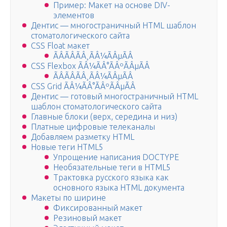
Пример: Макет на основе DIV-
элементов
Дентис — многостраничный HTML шаблон
стоматологического сайта
CSS Float макет
ÃÂÃÂÃÂ¸ÃÂ¼ÃÂµÃÂ
CSS Flexbox ÃÂ¼ÃÂ°ÃÂºÃÂµÃÂ
ÃÂÃÂÃÂ¸ÃÂ¼ÃÂµÃÂ
CSS Grid ÃÂ¼ÃÂ°ÃÂºÃÂµÃÂ
Дентис — готовый многостраничный HTML
шаблон стоматологического сайта
Главные блоки (верх, середина и низ)
Платные цифровые телеканалы
Добавляем разметку HTML
Новые теги HTML5
Упрощение написания DOCTYPE
Необязательные теги в HTML5
Трактовка русского языка как
основного языка HTML документа
Макеты по ширине
Фиксированный макет
Резиновый макет