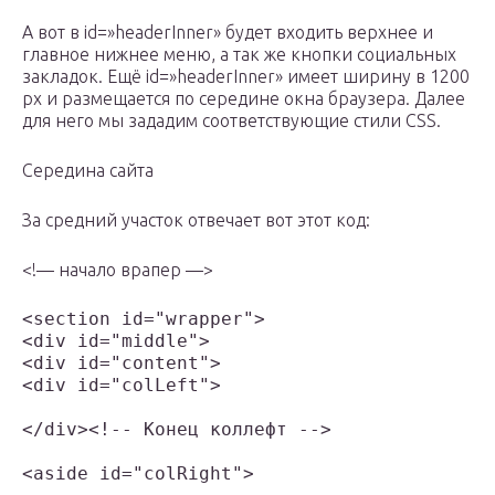
А вот в id=»headerInner» будет входить верхнее и
главное нижнее меню, а так же кнопки социальных
закладок. Ещё id=»headerInner» имеет ширину в 1200
рх и размещается по середине окна браузера. Далее
для него мы зададим соответствующие стили CSS.
Середина сайта
За средний участок отвечает вот этот код:
<!— начало врапер —>
<section id="wrapper">

<div id="middle">

<div id="content">

<div id="colLeft">

</div><!-- Конец коллефт -->

<aside id="colRight">
