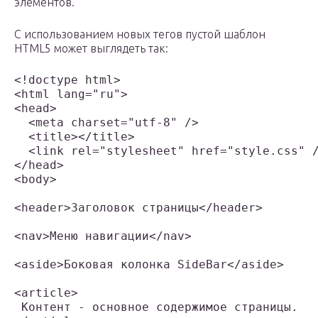
элементов.
С использованием новых тегов пустой шаблон
HTML5 может выглядеть так:
<!doctype html>

<html lang="ru">

<head>

  <meta charset="utf-8" />

  <title></title>

  <link rel="stylesheet" href="style.css" /
</head>

<body>

<header>Заголовок страницы</header>

<nav>Меню навигации</nav>

<aside>Боковая колонка SideBar</aside>

<article>

 Контент - основное содержимое страницы.
