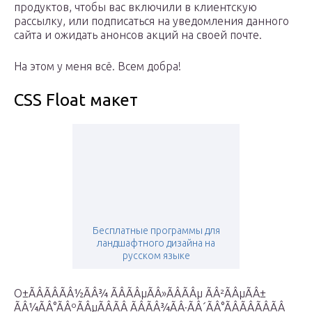
продуктов, чтобы вас включили в клиентскую
рассылку, или подписаться на уведомления данного
сайта и ожидать анонсов акций на своей почте.
На этом у меня всё. Всем добра!
CSS Float макет
Бесплатные программы для
ландшафтного дизайна на
русском языке
О±ÃÂÃÂÃÂ½ÃÂ¾ ÃÂÃÂµÃÂ»ÃÂÃÂµ ÃÂ²ÃÂµÃÂ±
ÃÂ¼ÃÂ°ÃÂºÃÂµÃÂÃÂ ÃÂÃÂ¾ÃÂ·ÃÂ´ÃÂ°ÃÂÃÂÃÂÃÂ