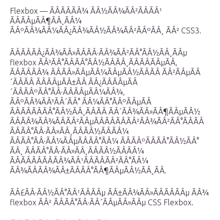
Flexbox — ÃÂÃÂÃÂ¾ ÃÂ½ÃÂ¾ÃÂ²ÃÂÃÂ¹
ÃÂÃÂµÃÂ¶ÃÂ¸ÃÂ¼
ÃÂºÃÂ¾ÃÂ¼ÃÂ¿ÃÂ¾ÃÂ½ÃÂ¾ÃÂ²ÃÂºÃÂ¸ ÃÂ² CSS3.
ÃÂÃÂÃÂ¿ÃÂ¾ÃÂ»ÃÂÃÂ·ÃÂ¾ÃÂ²ÃÂ°ÃÂ½ÃÂ¸ÃÂµ
flexbox ÃÂ³ÃÂ°ÃÂÃÂ°ÃÂ½ÃÂÃÂ¸ÃÂÃÂÃÂµÃÂ,
ÃÂÃÂÃÂ¾ ÃÂÃÂ»ÃÂµÃÂ¼ÃÂµÃÂ½ÃÂÃÂ ÃÂ²ÃÂµÃÂ
´ÃÂÃÂ ÃÂÃÂµÃÂ±ÃÂ ÃÂ¿ÃÂÃÂµÃÂ
´ÃÂÃÂºÃÂ°ÃÂ·ÃÂÃÂµÃÂ¼ÃÂ¾,
ÃÂºÃÂ¾ÃÂ³ÃÂ´ÃÂ° ÃÂ¼ÃÂ°ÃÂºÃÂµÃÂ
ÃÂÃÂÃÂÃÂ°ÃÂ½ÃÂ¸ÃÂÃÂ ÃÂ´ÃÂ¾ÃÂ»ÃÂ¶ÃÂµÃÂ½
ÃÂÃÂ¾ÃÂ¾ÃÂÃÂ²ÃÂµÃÂÃÂÃÂÃÂ²ÃÂ¾ÃÂ²ÃÂ°ÃÂÃÂ
ÃÂÃÂ°ÃÂ·ÃÂ»ÃÂ¸ÃÂÃÂ½ÃÂÃÂ¼
ÃÂÃÂ°ÃÂ·ÃÂ¼ÃÂµÃÂÃÂ°ÃÂ¼ ÃÂÃÂºÃÂÃÂ°ÃÂ½ÃÂ°
ÃÂ¸ ÃÂÃÂ°ÃÂ·ÃÂ»ÃÂ¸ÃÂÃÂ½ÃÂÃÂ¼
ÃÂÃÂÃÂÃÂÃÂ¾ÃÂ¹ÃÂÃÂÃÂ²ÃÂ°ÃÂ¼
ÃÂ¾ÃÂÃÂ¾ÃÂ±ÃÂÃÂ°ÃÂ¶ÃÂµÃÂ½ÃÂ¸ÃÂ.
ÃÂ£ÃÂ·ÃÂ½ÃÂ°ÃÂ¹ÃÂÃÂµ ÃÂ±ÃÂ¾ÃÂ»ÃÂÃÂÃÂµ ÃÂ¾
flexbox ÃÂ² ÃÂÃÂ°ÃÂ·ÃÂ´ÃÂµÃÂ»ÃÂµ CSS Flexbox.