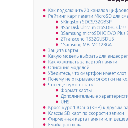
Как подключить 20 каналов цифрово
Рейтинг карт памяти MicroSD для с
5Kingston SDCS/32GBSP
4SanDisk Ultra microSDHC Class
3Samsung microSDHC EVO Plus 
2Transcend TS32GUSDU3
1Samsung MB-MC128GA
Защита карты
Какую модель выбрать для видеорег
Как ухаживать за картой памяти
Описание моделей
Убедитесь, что смартфон имеет сло
Почему не открываются фотки на к
Что еще нужно знать
Формат карты
Дополнительные характерист
UHS
Кросс-курс 1 Юаня (КНР) к другим в
Классы SD карт по скорости записи
Фирменная карта памяти или деше
Емайл рассылка