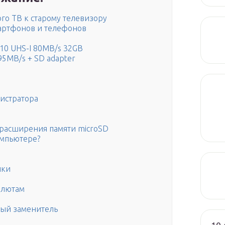
го ТВ к старому телевизору
мартфонов и телефонов
 10 UHS-I 80MB/s 32GB
95MB/s + SD adapter
истратора
т расширения памяти microSD
омпьютере?
ики
алютам
вый заменитель