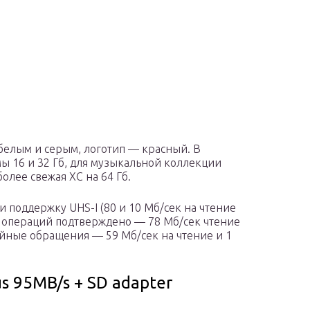
елым и серым, логотип — красный. В
 16 и 32 Гб, для музыкальной коллекции
олее свежая XC на 64 Гб.
и поддержку UHS-I (80 и 10 Мб/сек на чтение
х операций подтверждено — 78 Мб/сек чтение
айные обращения — 59 Мб/сек на чтение и 1
s 95MB/s + SD adapter