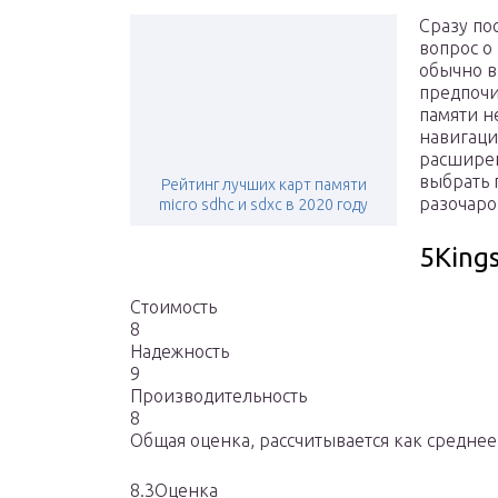
Сразу по
вопрос о
обычно в
предпочи
памяти н
навигаци
расширен
выбрать 
Рейтинг лучших карт памяти
разочаро
micro sdhc и sdxc в 2020 году
5King
Стоимость
8
Надежность
9
Производительность
8
Общая оценка, рассчитывается как средне
8.3Оценка