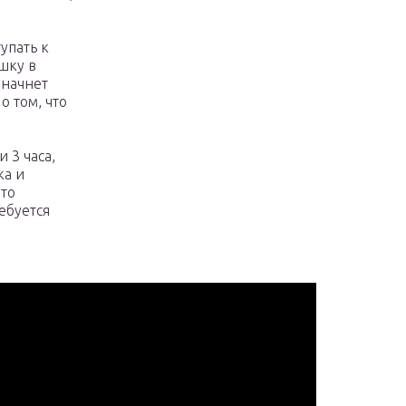
упать к
ушку в
 начнет
о том, что
 3 часа,
ка и
что
ебуется