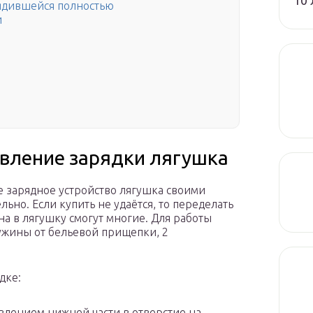
10 
рядившейся полностью
и
вление зарядки лягушка
е зарядное устройство лягушка своими
ьно. Если купить не удаётся, то переделать
а в лягушку смогут многие. Для работы
ружины от бельевой прищепки, 2
дке:
влением нижней части в отверстие на