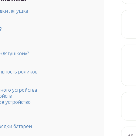
дки лягушка
?
 «лягушкой»?
льность роликов
ного устройства
ойств
е устройство
рядки батареи