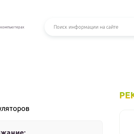
 компьютерах
РЕ
уляторов
жание: