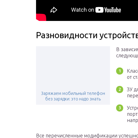
Разновидности устройст
В зависи
следующи
Клас
от с
ЗУ д
Заряжаем мобильный телефон
пере
без зарядки: это надо знать
Устр
порт
напр
Все перечисленные модификации успешно 