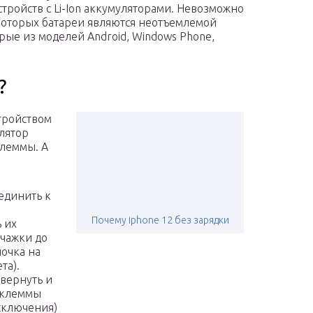
тройств с Li-Ion аккумуляторами. Невозможно
 которых батареи являются неотъемлемой
орые из моделей Android, Windows Phone,
?
тройством
лятор
леммы. А
единить к
Почему iphone 12 без зарядки
 их
ычажки до
почка на
та).
вернуть и
е клеммы
сключения)