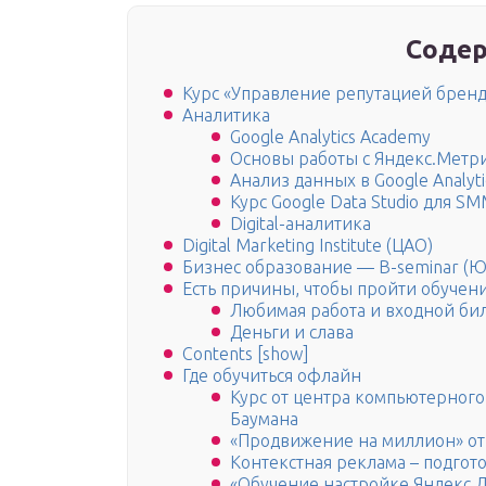
Содер
Курс «Управление репутацией бренда 
Аналитика
Google Analytics Academy
Основы работы с Яндекс.Метр
Анализ данных в Google Analyti
Курс Google Data Studio для 
Digital-аналитика
Digital Marketing Institute (ЦАО)
Бизнес образование — B-seminar (
Есть причины, чтобы пройти обучен
Любимая работа и входной бил
Деньги и слава
Contents [show]
Где обучиться офлайн
Курс от центра компьютерного
Баумана
«Продвижение на миллион» от
Контекстная реклама – подго
«Обучение настройке Яндекс Д