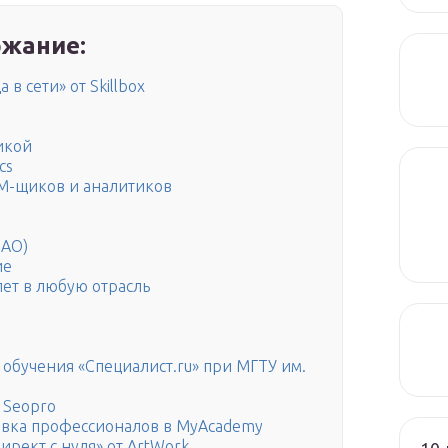
жание:
в сети» от Skillbox
икой
cs
SMM-щиков и аналитиков
ЮАО)
ие
ет в любую отрасль
 обучения «Специалист.ru» при МГТУ им.
 Seopro
товка профессионалов в MyAcademy
ирект с нуля» от ArtWork