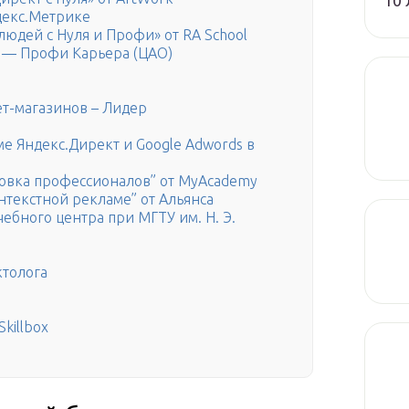
10 
декс.Метрике
 людей с Нуля и Профи» от RA School
 — Профи Карьера (ЦАО)
ет-магазинов – Лидер
е Яндекс.Директ и Google Adwords в
товка профессионалов” от MyAcademy
текстной рекламе” от Альянса
ебного центра при МГТУ им. Н. Э.
толога
killbox