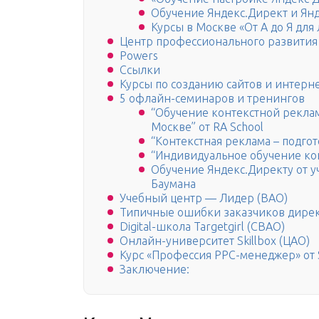
Обучение Яндекс.Директ и Ян
Курсы в Москве «От А до Я для
Центр профессионального развития
Powers
Ссылки
Курсы по созданию сайтов и интерн
5 офлайн-семинаров и тренингов
“Обучение контекстной реклам
Москве” от RA School
“Контекстная реклама – подго
“Индивидуальное обучение кон
Обучение Яндекс.Директу от уч
Баумана
Учебный центр — Лидер (ВАО)
Типичные ошибки заказчиков дирек
Digital-школа Targetgirl (СВАО)
Онлайн-университет Skillbox (ЦАО)
Курс «Профессия PPC-менеджер» от S
Заключение: