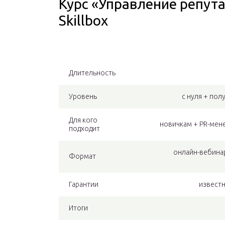
Курс «Управление репута
Skillbox
Длительность
Уровень
с нуля + по
Для кого
новичкам + PR-мен
подходит
онлайн-вебинар
Формат
Гарантии
известн
Итоги