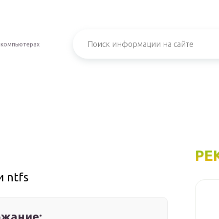
 компьютерах
РЕ
 ntfs
жание: