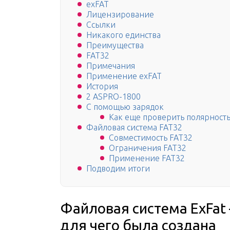
exFAT
Лицензирование
Ссылки
Никакого единства
Преимущества
FAT32
Примечания
Применение exFAT
История
2 ASPRO-1800
С помощью зарядок
Как еще проверить полярност
Файловая система FAT32
Совместимость FAT32
Ограничения FAT32
Применение FAT32
Подводим итоги
Файловая система ExFat 
для чего была создана