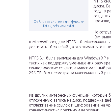
NTFS сня
диска. Е
году, в р
создания
производ
Файловая система для флешки
fat32, ntfs или exfat
Но сотру
IBM выпу
в Microsoft создали NTFS 1.0. Максимальн
достигать 16 экзабайт, а это значит, что в
NTFS 3.1 была выпущена для Windows XP и
таких как поддержку уменьшения размера 
символические ссылки, а максимальный ра
256 ТБ. Это несмотря на максимальный раз
Из других интересных функций, которые 
отложенную запись на диск, поддержка де
отслеживание ссылок и шифрование на уро
совместимость с прежними версиями.