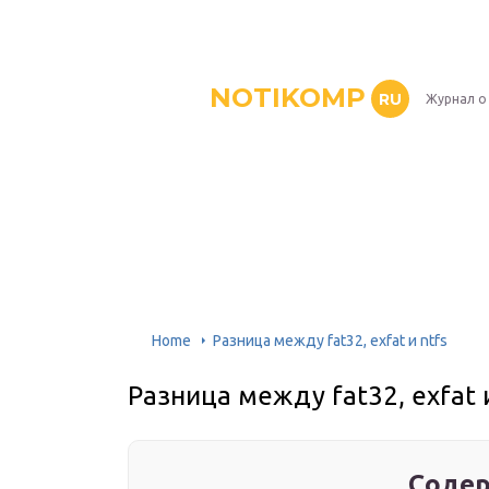
NOTIKOMP
RU
Журнал о
Home
Разница между fat32, exfat и ntfs
Разница между fat32, exfat и
Содер