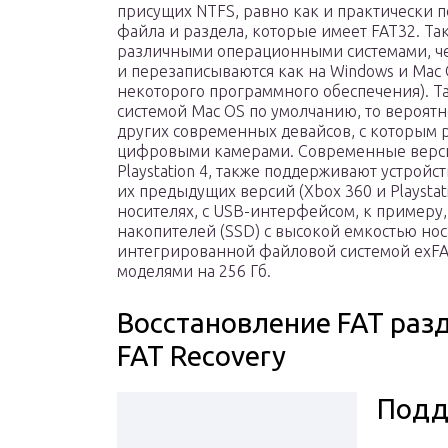
присущих NTFS, равно как и практически 
файла и раздела, которые имеет FAT32. Та
различными операционными системами, чем
и перезаписываются как на Windows и Mac O
некоторого программного обеспечения). Т
системой Mac OS по умолчанию, то вероят
других современных девайсов, с которым р
цифровыми камерами. Современные версии
Playstation 4, также поддерживают устройст
их предыдущих версий (Xbox 360 и Playsta
носителях, с USB-интерфейсом, к примеру,
накопителей (SSD) с высокой емкостью нос
интегрированной файловой системой exFAT
моделями на 256 Гб.
Восстановление FAT раз
FAT Recovery
Подд