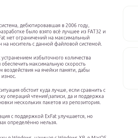
система, дебютировавшая в 2006 году,
азработке было взято всё лучшее из FAT32 и
Fat нет ограничений на максимальный
 на носитель с данной файловой системой.
с устранением избыточного количества
ы обеспечить максимальную скорость
 воздействия на ячейки памяти, дабы
 износ.
ситуация обстоит куда лучше, если сравнить с
ку операций чтения\записи, да и поддержка
ановки нескольких пакетов из репозитория.
уация с поддержкой ExFat улучшается, но
вах определённо нельзя.
ку в Windows, начиная с Windows XP, в MacOS