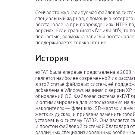
Сейчас это журналируемая файловая систем
специальный журнал, с помощью которого 
восстановлена при повреждениях. NTFS по
версиях. Если сравнивать fat или ntfs, то 
полностью, возможна запись и восстановл
поддерживается только чтение.
История
exFAT была впервые представлена в 2008 г
является наиболее современной из рассм
в этой статье файловых систем, её поддер
добавлена в Windows начиная с версии XP
обновлений ОС. Файловая система exFAT б
и оптимизирована для использования на 
накопителях — флешках, SD-картах и вне
жестких дисках, и призвана заменить собо
устаревшую систему FAT32. Она является с
и простой файловой системой благодаря о
различных специализированных особеннос