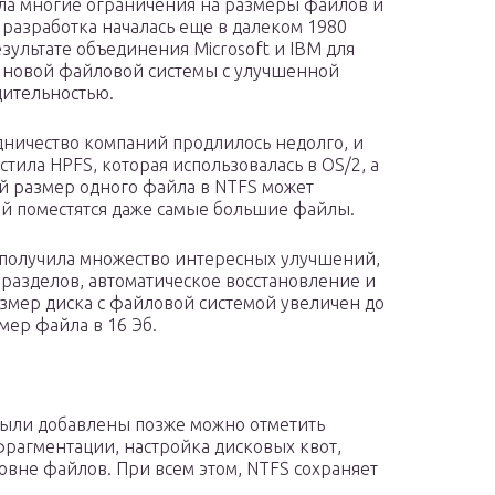
ла многие ограничения на размеры файлов и
е разработка началась еще в далеком 1980
езультате объединения Microsoft и IBM для
 новой файловой системы с улучшенной
ительностью.
дничество компаний продлилось недолго, и
стила HPFS, которая использовалась в OS/2, а
ый размер одного файла в NTFS может
 ней поместятся даже самые большие файлы.
 получила множество интересных улучшений,
разделов, автоматическое восстановление и
змер диска с файловой системой увеличен до
мер файла в 16 Эб.
были добавлены позже можно отметить
фрагментации, настройка дисковых квот,
вне файлов. При всем этом, NTFS сохраняет