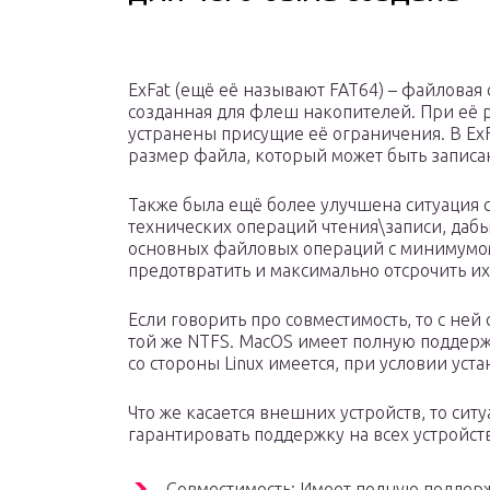
ExFat (ещё её называют FAT64) – файловая 
созданная для флеш накопителей. При её р
устранены присущие её ограничения. В Ex
размер файла, который может быть записан
Также была ещё более улучшена ситуация 
технических операций чтения\записи, даб
основных файловых операций с минимумом
предотвратить и максимально отсрочить их
Если говорить про совместимость, то с ней 
той же NTFS. MacOS имеет полную поддерж
со стороны Linux имеется, при условии уст
Что же касается внешних устройств, то сит
гарантировать поддержку на всех устройст
Совместимость: Имеет полную поддерж