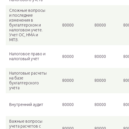
Сложные вопросы
и последние
изменения в
бухгалтерском и
80000
80000
80
налоговом учете.
Учет ОС, НМА и
МПЗ.
Налоговое право и
80000
80000
80
налоговый учёт
Налоговые расчеты
на базе
80000
80000
80
бухгалтерского
учёта
Внутренний аудит
80000
80000
80
Важные вопросы
учета расчетов с
80000
80000
80