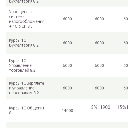
Бухгалтерия 8.2
Упрощенная
система
6000
6000
60
налогообложения
+ 1С: УСН 8.3
Курсы 1C
6000
6000
60
Бухгалтерия 8.2
Курсы 1С
Управление
6000
6000
60
торговлей 8.2
Курсы 1С Зарплата
и управление
6000
6000
60
персоналом 8.2
15%11900
15%1
Курсы 1C Общепит
14000
8