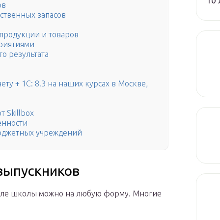
10 
ов
дственных запасов
 продукции и товаров
приятиями
о результата
ту + 1С: 8.3 на наших курсах в Москве,
 Skillbox
енности
бюджетных учреждений
 выпускников
осле школы можно на любую форму. Многие