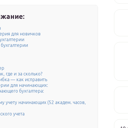
жание:
в
ерия для новичков
бухгалтерии
 бухгалтерии
ер
 где и за сколько?
шибка — как исправить
ерии для начинающих:
нающего бухгалтера:
у учету начинающих (52 академ. часов,
ского учета