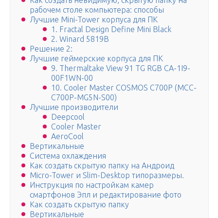
Как создать невидимую, скрытую папку на
рабочем столе компьютера: способы
Лучшие Mini-Tower корпуса для ПК
1. Fractal Design Define Mini Black
2. Winard 5819B
Решение 2:
Лучшие геймерские корпуса для ПК
9. Thermaltake View 91 TG RGB CA-1I9-
00F1WN-00
10. Cooler Master COSMOS C700P (MCC-
C700P-MG5N-S00)
Лучшие производители
Deepcool
Cooler Master
AeroCool
Вертикальные
Система охлаждения
Как создать скрытую папку на Андроид
Micro-Tower и Slim-Desktop типоразмеры.
Инструкция по настройкам камер
смартфонов Эпл и редактирование фото
Как создать скрытую папку
Вертикальные