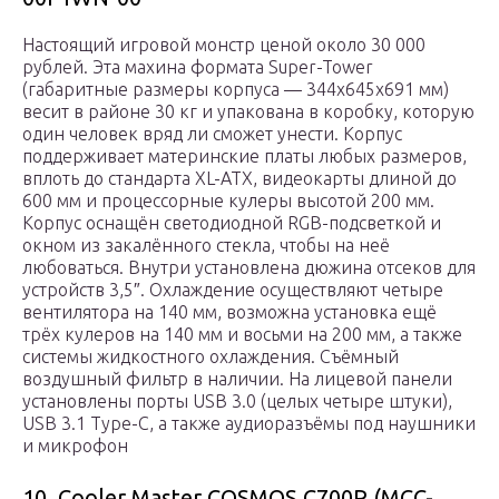
Настоящий игровой монстр ценой около 30 000
рублей. Эта махина формата Super-Tower
(габаритные размеры корпуса — 344x645x691 мм)
весит в районе 30 кг и упакована в коробку, которую
один человек вряд ли сможет унести. Корпус
поддерживает материнские платы любых размеров,
вплоть до стандарта XL-ATX, видеокарты длиной до
600 мм и процессорные кулеры высотой 200 мм.
Корпус оснащён светодиодной RGB-подсветкой и
окном из закалённого стекла, чтобы на неё
любоваться. Внутри установлена дюжина отсеков для
устройств 3,5″. Охлаждение осуществляют четыре
вентилятора на 140 мм, возможна установка ещё
трёх кулеров на 140 мм и восьми на 200 мм, а также
системы жидкостного охлаждения. Съёмный
воздушный фильтр в наличии. На лицевой панели
установлены порты USB 3.0 (целых четыре штуки),
USB 3.1 Type-C, а также аудиоразъёмы под наушники
и микрофон
10. Cooler Master COSMOS C700P (MCC-