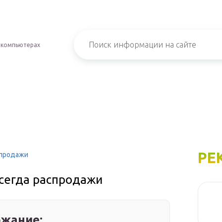
 компьютерах
РЕ
спродажи
всегда распродажи
жание: