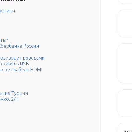
роники
аты*
Сбербанка России
левизору проводами
з кабель USB
через кабель HDMI
ы из Турции
нко, 2/1