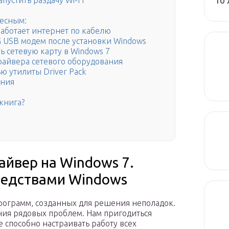
10 
пустить раздачу Wi-Fi
есным:
работает интернет по кабелю
G USB модем после установки Windows
ь сетевую карту в Windows 7
драйвера сетевого оборудования
ю утилиты Driver Pack
ения
книга?
айвер на Windows 7.
редствами Windows
программ, созданных для решения неполадок.
ия рядовых проблем. Нам пригодиться
 способно настраивать работу всех