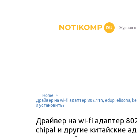
NOTIKOMP
RU
Журнал о
Home
Драйвер на wi-fi адаптер 802.11n, edup, elisona, k
и установить?
Драйвер на wi-fi адаптер 802.
chipal и другие китайские а