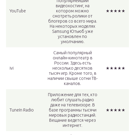
популярнейший
видеохостинг, на
YouTube
котором можно
★★★★★
смотреть ролики от
блогеров со всего мира.
На некоторых моделях
Samsung Ютьюб уже
установлен по
умолчанию.
Самый популярный
онлайн-кинотеатр в
России. Здесь есть
ivi
несколько десятков
★★★★★
тысяч игр. Кроме того, в
наличии свыше сотни ТВ-
каналов.
Приложение для тех, кто
любит слушать радио
даже на телевизоре. В
TuneIn Radio
базе программы тысячи
★★★★★
мировых радиостанций.
Вещание ведется через
интернет.