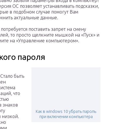
равно забыли параметры входа в компьютер?
ерсия ОС позволяет устанавливать подсказки,
рые в подобном случае помогут Вам
мнить актуальные данные.
 потребуется поставить запрет на смену
лей, то просто щелкните мышкой на «Пуск» и
ите на »Управление компьютером».
кого пароля
о
 Стало быть
жен
система
аций, что
стью
з знаков
эту
Как в windows 10 убрать пароль
 низкой.
при включении компьютера
жно
ыми