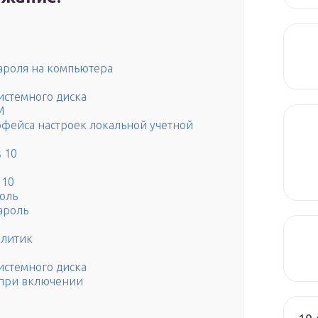
ароля на компьютера
истемного диска
M
фейса настроек локальной учетной
 10
 10
роль
ароль
олитик
истемного диска
 при включении