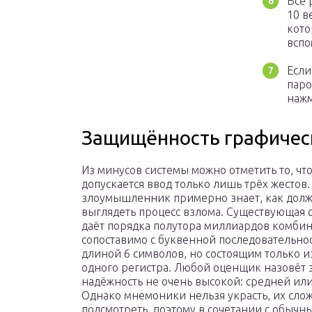
Все 
10 в
кото
вспо
Если
паро
нажм
Защищённость графичес
Из минусов системы можно отметить то, чт
допускается ввод только лишь трёх жестов.
злоумышленник примерно знает, как дол
выглядеть процесс взлома. Существующая 
даёт порядка полутора миллиардов комбин
сопоставимо с буквенной последовательно
длиной 6 символов, но состоящим только и
одного регистра. Любой оценщик назовёт 
надёжность не очень высокой: средней или
Однако мнемоники нельзя украсть, их сло
подсмотреть, поэтому в сочетании с обычн