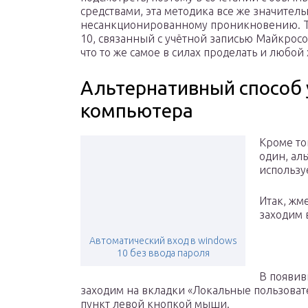
средствами, эта методика все же значител
несанкционированному проникновению. Т
10, связанный с учётной записью Майкрософ
что то же самое в силах проделать и любой 
Альтернативный способ 
компьютера
Кроме то
один, ал
использу
Итак, жм
заходим 
Автоматический вход в windows
10 без ввода пароля
В появив
заходим на вкладки «Локальные пользоват
пункт левой кнопкой мыши.