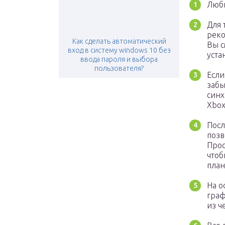
Любы
Для 
реко
Как сделать автоматический
Вы с
вход в систему windows 10 без
уста
ввода пароля и выбора
пользователя?
Если
забы
синх
Xbox
Посл
позв
Прос
чтоб
план
На о
граф
из ч